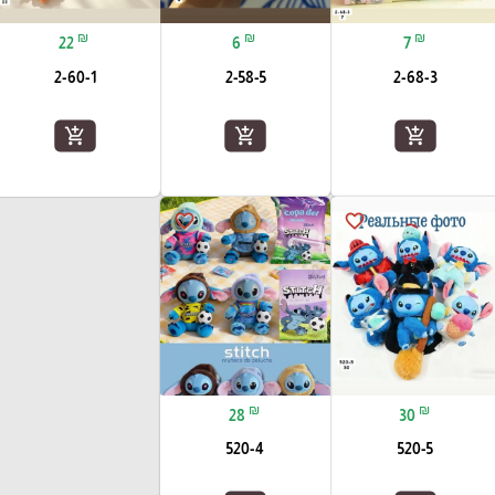
₪
₪
₪
22
6
7
2-60-1
2-58-5
2-68-3
add_shopping_cart
add_shopping_cart
add_shopping_cart
favorite_border
favorite_border
₪
₪
28
30
520-4
520-5