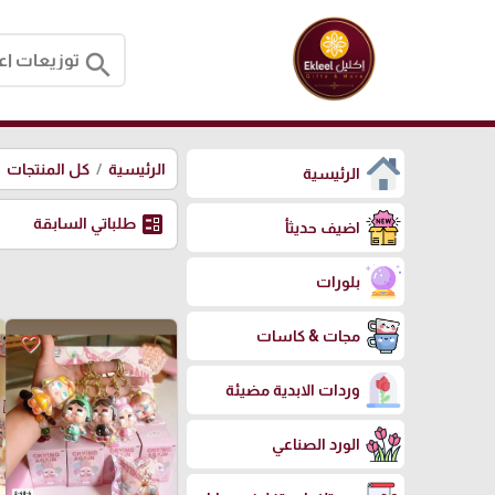
search
الرئيسية
كل المنتجات
الرئيسية
ballot
طلباتي السابقة
اضيف حديثأ
بلورات
مجات & كاسات
favorite_border
وردات الابدية مضيئة
الورد الصناعي