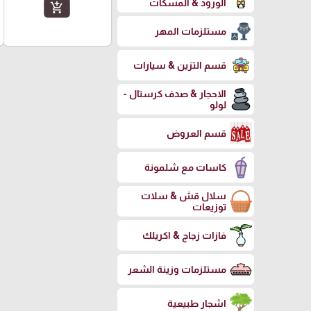
الورود & المسكات
add_shopping_cart
مستلزمات المهر
قسم التزين & سيارات
الاحجار & صدف كرستال -
لولو
قسم العروض
كاسات مع شلمونة
سلال قش & سلات
توزيعات
فازات زجاج & اكريلك
مستلزمات وزينة الشعر
اشجار طبيعية