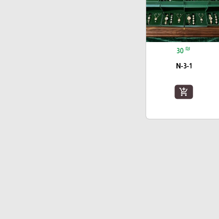
₪
30
N-3-1
add_shopping_cart