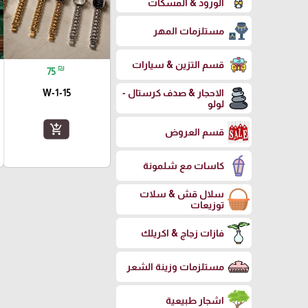
الورود & المسكات
مستلزمات المهر
قسم التزين & سيارات
₪
75
W-1-15
الاحجار & صدف كرستال -
لولو
add_shopping_cart
قسم العروض
كاسات مع شلمونة
سلال قش & سلات
توزيعات
فازات زجاج & اكريلك
مستلزمات وزينة الشعر
اشجار طبيعية