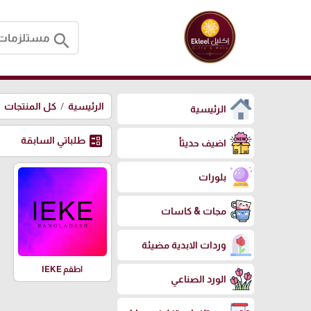
search
الرئيسية
كل المنتجات
الرئيسية
ballot
طلباتي السابقة
اضيف حديثأ
بلورات
مجات & كاسات
وردات الابدية مضيئة
اطقم IEKE
الورد الصناعي