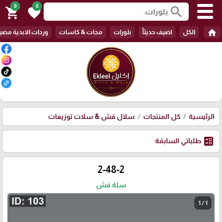
0
0
search
shopping_cart
favorite
home
الكل
اضيف حديثأ
بلورات
مجات & كاسات
وردات الابدية مضي
الرئيسية
كل المنتجات
سلال قش & سلات توزيعات
ballot
طلباتي السابقة
2-48-2
سلة قش
1 / 1