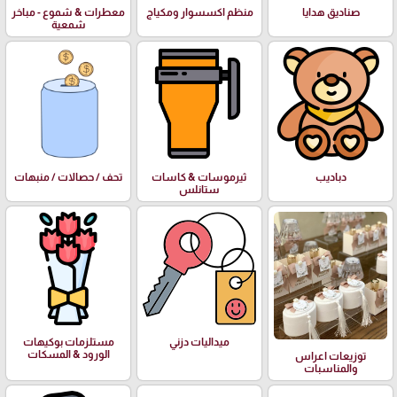
صناديق هدايا
منظم اكسسوار ومكياج
معطرات & شموع - مباخر
شمعية
دباديب
ثيرموسات & كاسات
تحف / حصالات / منبهات
ستانلس
ميداليات دزني
مستلزمات بوكيهات
الورود & المسكات
توزيعات اعراس
والمناسبات