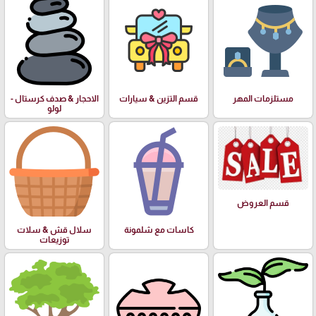
مستلزمات المهر
قسم التزين & سيارات
الاحجار & صدف كرستال -
لولو
قسم العروض
كاسات مع شلمونة
سلال قش & سلات
توزيعات