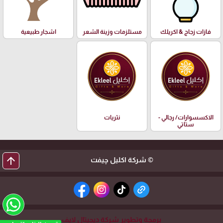
فازات زجاج & اكريلك
مستلزمات وزينة الشعر
اشجار طبيعية
الاكسسوارات/ رجالي -
نثريات
ستاتي
arrow_upward
© شركة اكليل چيفت
برمجة وتطوير شركة ديجيتال لايف