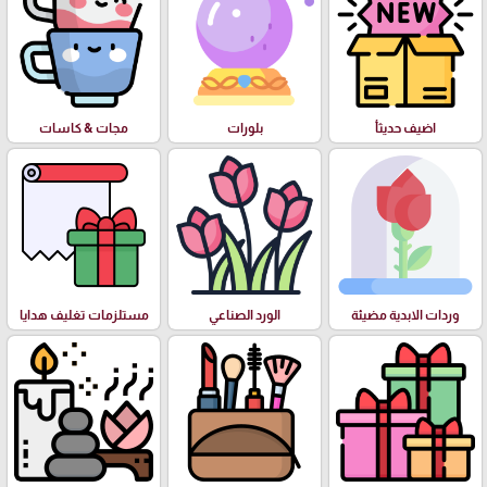
اضيف حديثأ
بلورات
مجات & كاسات
وردات الابدية مضيئة
الورد الصناعي
مستلزمات تغليف هدايا