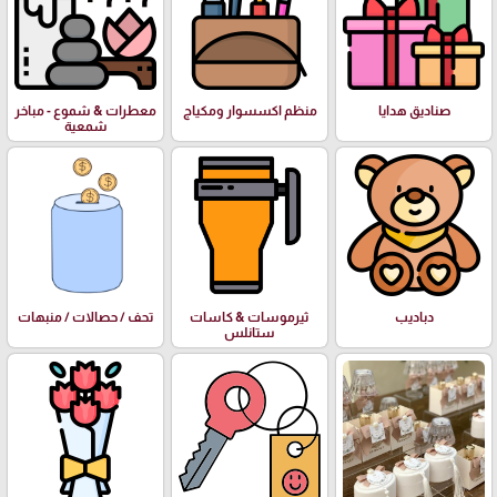
صناديق هدايا
منظم اكسسوار ومكياج
معطرات & شموع - مباخر
شمعية
دباديب
ثيرموسات & كاسات
تحف / حصالات / منبهات
ستانلس