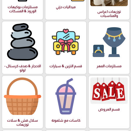
ميداليات دزني
مستلزمات بوكيهات
الورود & المسكات
توزيعات اعراس
والمناسبات
مستلزمات المهر
قسم التزين & سيارات
الاحجار & صدف كرستال -
لولو
قسم العروض
كاسات مع شلمونة
سلال قش & سلات
توزيعات