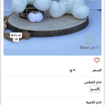
favorite_border
السعر
₪
15
اختر القياس
25سم
اختر الكمية