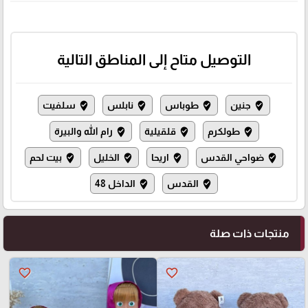
التوصيل متاح إلى المناطق التالية
جنين
طوباس
نابلس
سلفيت
where_to_vote
where_to_vote
where_to_vote
where_to_vote
طولكرم
قلقيلية
رام الله والبيرة
where_to_vote
where_to_vote
where_to_vote
ضواحي القدس
اريحا
الخليل
بيت لحم
where_to_vote
where_to_vote
where_to_vote
where_to_vote
القدس
الداخل 48
where_to_vote
where_to_vote
منتجات ذات صلة
favorite_border
favorite_border