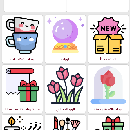
اضيف حديثأ
بلورات
مجات & كاسات
وردات الابدية مضيئة
الورد الصناعي
مستلزمات تغليف هدايا