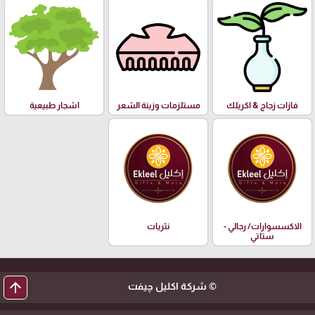
فازات زجاج & اكريلك
مستلزمات وزينة الشعر
اشجار طبيعية
الاكسسوارات/ رجالي -
نثريات
ستاتي
arrow_upward
© شركة اكليل چيفت