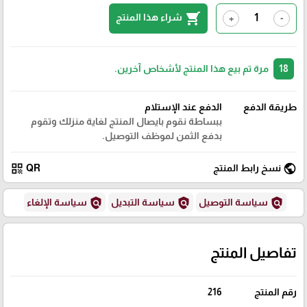
shopping_cart
شراء هذا المنتج
+
-
18
مرة تم بيع هذا المنتج لأشخاص آخرين.
طريقة الدفع
الدفع عند الإستلام
ببساطة نقوم بايصال المنتج لغاية منزلك وتقوم
بدفع الثمن لموظف التوصيل.
qr_code
public
نسخ رابط المنتج
QR
policy
policy
policy
سياسة التوصيل
سياسة التبديل
سياسة الإلغاء
تفاصيل المنتج
رقم المنتج
216