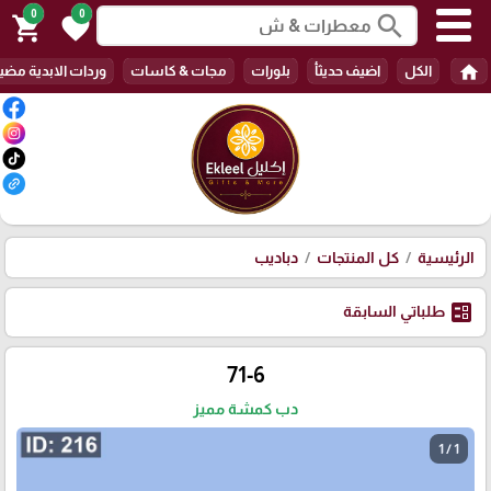
0
0
search
shopping_cart
favorite
home
الكل
اضيف حديثأ
بلورات
مجات & كاسات
وردات الابدية مضي
الرئيسية
كل المنتجات
دباديب
ballot
طلباتي السابقة
71-6
دب كمشة مميز
1 / 1