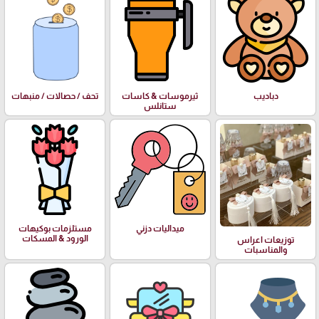
دباديب
ثيرموسات & كاسات
تحف / حصالات / منبهات
ستانلس
ميداليات دزني
مستلزمات بوكيهات
الورود & المسكات
توزيعات اعراس
والمناسبات