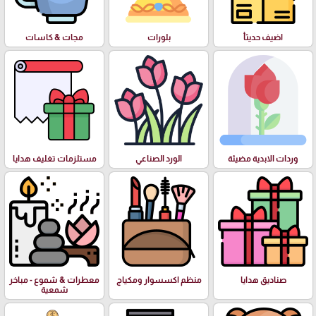
اضيف حديثأ
بلورات
مجات & كاسات
وردات الابدية مضيئة
الورد الصناعي
مستلزمات تغليف هدايا
صناديق هدايا
منظم اكسسوار ومكياج
معطرات & شموع - مباخر
شمعية