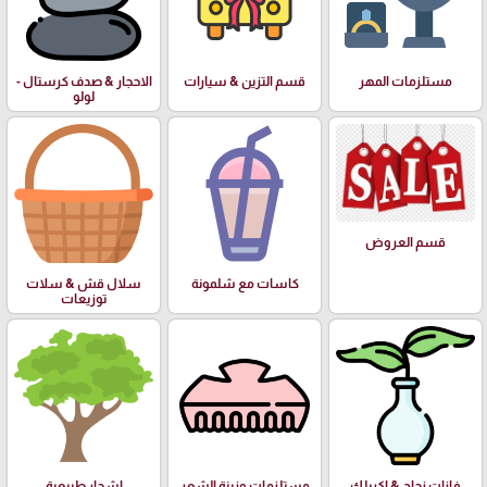
مستلزمات المهر
قسم التزين & سيارات
الاحجار & صدف كرستال -
لولو
قسم العروض
كاسات مع شلمونة
سلال قش & سلات
توزيعات
فازات زجاج & اكريلك
مستلزمات وزينة الشعر
اشجار طبيعية