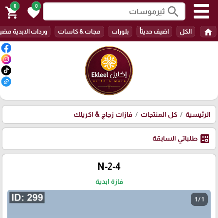
0
0
search
shopping_cart
favorite
home
الكل
اضيف حديثأ
بلورات
مجات & كاسات
وردات الابدية مضي
الرئيسية
كل المنتجات
فازات زجاج & اكريلك
ballot
طلباتي السابقة
N-2-4
فازة ابدية
1 / 1