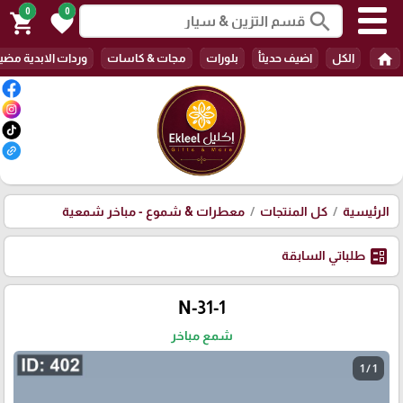
0
0
search
shopping_cart
favorite
home
الكل
اضيف حديثأ
بلورات
مجات & كاسات
وردات الابدية مضي
الرئيسية
كل المنتجات
معطرات & شموع - مباخر شمعية
ballot
طلباتي السابقة
N-31-1
شمع مباخر
1 / 1