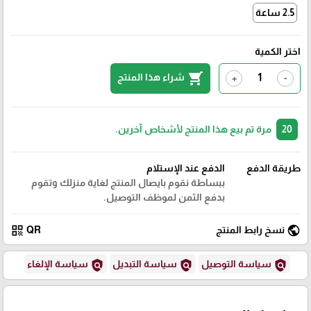
2.5 ساعة
اختر الكمية
shopping_cart
شراء هذا المنتج
+
-
20
مرة تم بيع هذا المنتج لأشخاص آخرين.
طريقة الدفع
الدفع عند الإستلام
ببساطة نقوم بايصال المنتج لغاية منزلك وتقوم
بدفع الثمن لموظف التوصيل.
qr_code
public
نسخ رابط المنتج
QR
policy
policy
policy
سياسة التوصيل
سياسة التبديل
سياسة الإلغاء