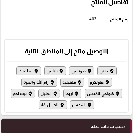
تفاصيل المنتج
رقم المنتج
402
التوصيل متاح إلى المناطق التالية
جنين
طوباس
نابلس
سلفيت
where_to_vote
where_to_vote
where_to_vote
where_to_vote
طولكرم
قلقيلية
رام الله والبيرة
where_to_vote
where_to_vote
where_to_vote
ضواحي القدس
اريحا
الخليل
بيت لحم
where_to_vote
where_to_vote
where_to_vote
where_to_vote
القدس
الداخل 48
where_to_vote
where_to_vote
منتجات ذات صلة