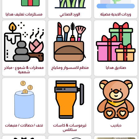
وردات الابدية مضيئة
الورد الصناعي
مستلزمات تغليف هدايا
صناديق هدايا
منظم اكسسوار ومكياج
معطرات & شموع - مباخر
شمعية
دباديب
ثيرموسات & كاسات
تحف / حصالات / منبهات
ستانلس