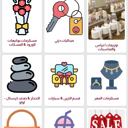
ميداليات دزني
مستلزمات بوكيهات
الورود & المسكات
توزيعات اعراس
والمناسبات
مستلزمات المهر
قسم التزين & سيارات
الاحجار & صدف كرستال -
لولو