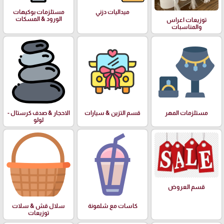
ميداليات دزني
مستلزمات بوكيهات
الورود & المسكات
توزيعات اعراس
والمناسبات
مستلزمات المهر
قسم التزين & سيارات
الاحجار & صدف كرستال -
لولو
قسم العروض
كاسات مع شلمونة
سلال قش & سلات
توزيعات