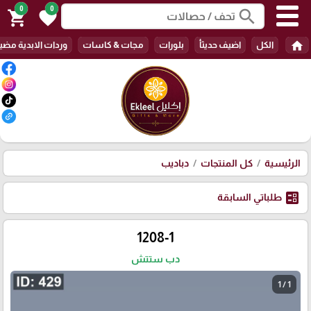
0
0
search
shopping_cart
favorite
home
الكل
اضيف حديثأ
بلورات
مجات & كاسات
وردات الابدية مضي
الرئيسية
كل المنتجات
دباديب
ballot
طلباتي السابقة
1208-1
دب ستتش
1 / 1