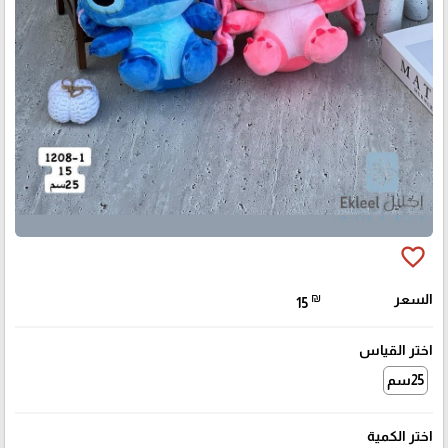
favorite_border
السعر
₪
15
اختر القياس
25سم
اختر الكمية