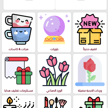
اضيف حديثأ
بلورات
مجات & كاسات
وردات الابدية مضيئة
الورد الصناعي
مستلزمات تغليف هدايا