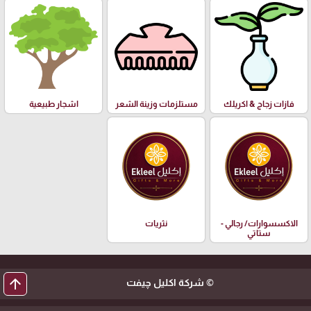
فازات زجاج & اكريلك
مستلزمات وزينة الشعر
اشجار طبيعية
الاكسسوارات/ رجالي -
نثريات
ستاتي
arrow_upward
© شركة اكليل چيفت