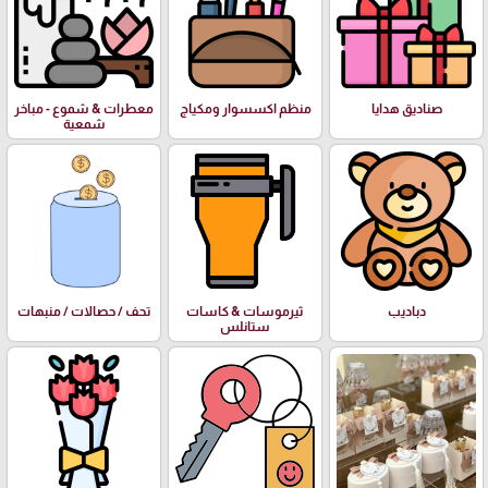
صناديق هدايا
منظم اكسسوار ومكياج
معطرات & شموع - مباخر
شمعية
دباديب
ثيرموسات & كاسات
تحف / حصالات / منبهات
ستانلس