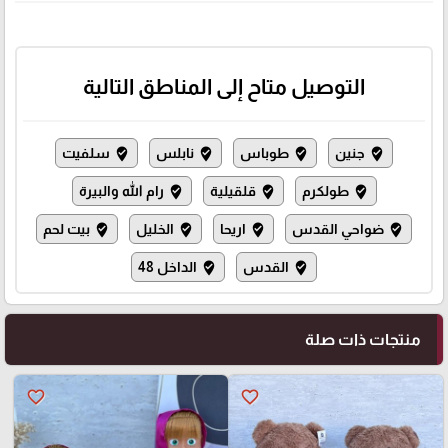
التوصيل متاح إلى المناطق التالية
جنين
طوباس
نابلس
سلفيت
where_to_vote
where_to_vote
where_to_vote
where_to_vote
طولكرم
قلقيلية
رام الله والبيرة
where_to_vote
where_to_vote
where_to_vote
ضواحي القدس
اريحا
الخليل
بيت لحم
where_to_vote
where_to_vote
where_to_vote
where_to_vote
القدس
الداخل 48
where_to_vote
where_to_vote
منتجات ذات صلة
favorite_border
favorite_border