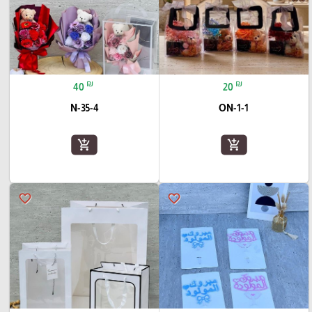
₪
₪
40
20
N-35-4
ON-1-1
add_shopping_cart
add_shopping_cart
favorite_border
favorite_border