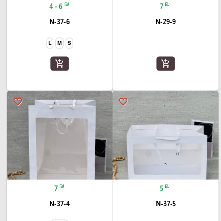
₪
₪
4 - 6
7
N-37-6
N-29-9
L
M
S
add_shopping_cart
add_shopping_cart
favorite_border
favorite_border
₪
₪
7
5
N-37-4
N-37-5