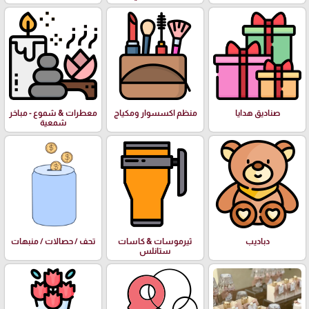
صناديق هدايا
منظم اكسسوار ومكياج
معطرات & شموع - مباخر
شمعية
دباديب
ثيرموسات & كاسات
تحف / حصالات / منبهات
ستانلس