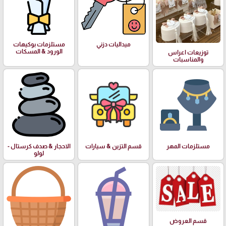
ميداليات دزني
مستلزمات بوكيهات
الورود & المسكات
توزيعات اعراس
والمناسبات
مستلزمات المهر
قسم التزين & سيارات
الاحجار & صدف كرستال -
لولو
قسم العروض