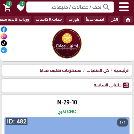
0
0
search
shopping_cart
favorite
home
الكل
اضيف حديثأ
بلورات
مجات & كاسات
وردات الابدية مضي
الرئيسية
كل المنتجات
مستلزمات تغليف هدايا
ballot
طلباتي السابقة
N-29-10
CNC تخرج
1 / 1