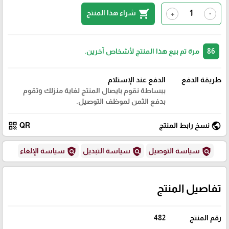
shopping_cart
شراء هذا المنتج
+
-
86
مرة تم بيع هذا المنتج لأشخاص آخرين.
طريقة الدفع
الدفع عند الإستلام
ببساطة نقوم بايصال المنتج لغاية منزلك وتقوم
بدفع الثمن لموظف التوصيل.
qr_code
public
نسخ رابط المنتج
QR
policy
policy
policy
سياسة التوصيل
سياسة التبديل
سياسة الإلغاء
تفاصيل المنتج
رقم المنتج
482