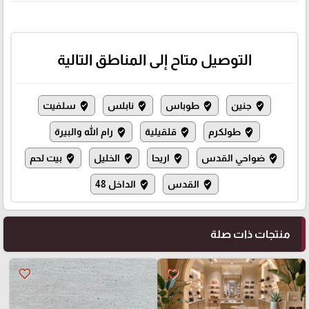
التوصيل متاح إلى المناطق التالية
جنين
طوباس
نابلس
سلفيت
where_to_vote
where_to_vote
where_to_vote
where_to_vote
طولكرم
قلقيلية
رام الله والبيرة
where_to_vote
where_to_vote
where_to_vote
ضواحي القدس
اريحا
الخليل
بيت لحم
where_to_vote
where_to_vote
where_to_vote
where_to_vote
القدس
الداخل 48
where_to_vote
where_to_vote
منتجات ذات صلة
favorite_border
favorite_border