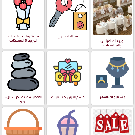
ميداليات دزني
مستلزمات بوكيهات
الورود & المسكات
توزيعات اعراس
والمناسبات
مستلزمات المهر
قسم التزين & سيارات
الاحجار & صدف كرستال -
لولو