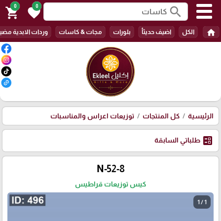
0
0
search
shopping_cart
favorite
home
الكل
اضيف حديثأ
بلورات
مجات & كاسات
وردات الابدية مضي
الرئيسية
كل المنتجات
توزيعات اعراس والمناسبات
ballot
طلباتي السابقة
N-52-8
كيس توزيعات قراطيس
1 / 1