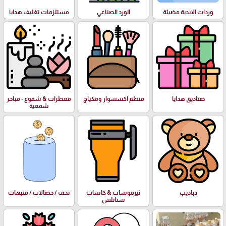
وردات الابدية مضيئة
الورد الصناعي
مستلزمات تغليف هدايا
صناديق هدايا
منظم اكسسوار ومكياج
معطرات & شموع - مباخر
شمعية
دباديب
ثيرموسات & كاسات
تحف / حصالات / منبهات
ستانلس