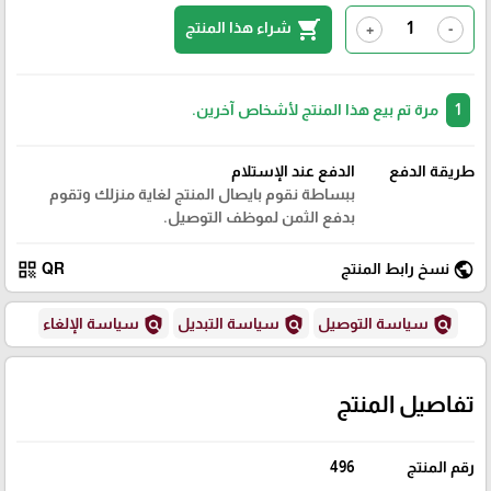
shopping_cart
شراء هذا المنتج
+
-
1
مرة تم بيع هذا المنتج لأشخاص آخرين.
طريقة الدفع
الدفع عند الإستلام
ببساطة نقوم بايصال المنتج لغاية منزلك وتقوم
بدفع الثمن لموظف التوصيل.
qr_code
public
نسخ رابط المنتج
QR
policy
policy
policy
سياسة التوصيل
سياسة التبديل
سياسة الإلغاء
تفاصيل المنتج
رقم المنتج
496