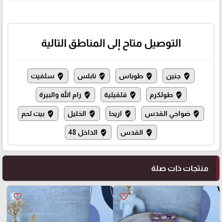
التوصيل متاح إلى المناطق التالية
جنين
طوباس
نابلس
سلفيت
where_to_vote
where_to_vote
where_to_vote
where_to_vote
طولكرم
قلقيلية
رام الله والبيرة
where_to_vote
where_to_vote
where_to_vote
ضواحي القدس
اريحا
الخليل
بيت لحم
where_to_vote
where_to_vote
where_to_vote
where_to_vote
القدس
الداخل 48
where_to_vote
where_to_vote
منتجات ذات صلة
favorite_border
favorite_border