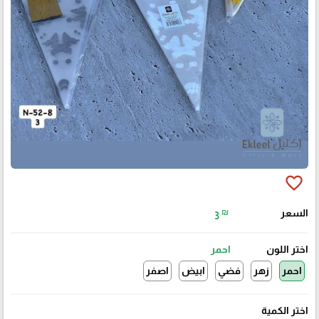
favorite_border
السعر
₪
3
اختر اللون
احمر
احمر
زهر
فضي
ابيض
اصفر
اختر الكمية