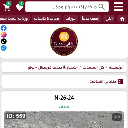
0
0
search
shopping_cart
favorite
home
الكل
اضيف حديثأ
بلورات
مجات & كاسات
وردات الابدية مضي
الرئيسية
كل المنتجات
الاحجار & صدف كرستال - لولو
ballot
طلباتي السابقة
N-26-24
صدف
1 / 1