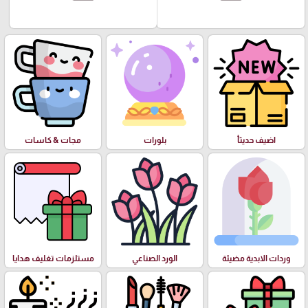
اضيف حديثأ
بلورات
مجات & كاسات
وردات الابدية مضيئة
الورد الصناعي
مستلزمات تغليف هدايا