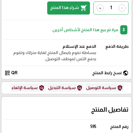
shopping_cart
شراء هذا المنتج
+
-
8
مرة تم بيع هذا المنتج لأشخاص آخرين.
طريقة الدفع
الدفع عند الإستلام
ببساطة نقوم بايصال المنتج لغاية منزلك وتقوم
بدفع الثمن لموظف التوصيل.
qr_code
public
نسخ رابط المنتج
QR
policy
policy
policy
سياسة التوصيل
سياسة التبديل
سياسة الإلغاء
تفاصيل المنتج
رقم المنتج
595