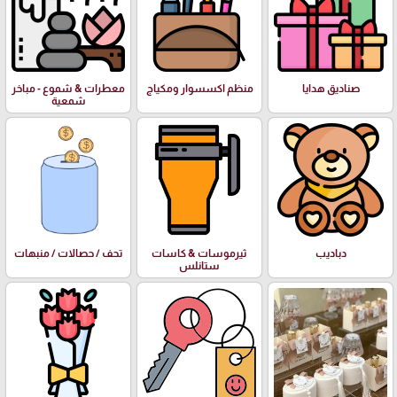
صناديق هدايا
منظم اكسسوار ومكياج
معطرات & شموع - مباخر
شمعية
دباديب
ثيرموسات & كاسات
تحف / حصالات / منبهات
ستانلس