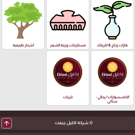
فازات زجاج & اكريلك
مستلزمات وزينة الشعر
اشجار طبيعية
الاكسسوارات/ رجالي -
نثريات
ستاتي
arrow_upward
© شركة اكليل چيفت