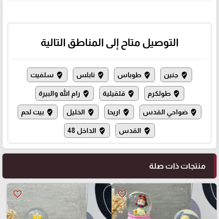
التوصيل متاح إلى المناطق التالية
جنين
طوباس
نابلس
سلفيت
where_to_vote
where_to_vote
where_to_vote
where_to_vote
طولكرم
قلقيلية
رام الله والبيرة
where_to_vote
where_to_vote
where_to_vote
ضواحي القدس
اريحا
الخليل
بيت لحم
where_to_vote
where_to_vote
where_to_vote
where_to_vote
القدس
الداخل 48
where_to_vote
where_to_vote
منتجات ذات صلة
favorite_border
favorite_border