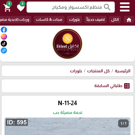
0
0
search
shopping_cart
favorite
home
الكل
اضيف حديثأ
بلورات
مجات & كاسات
وردات الابدية مضي
الرئيسية
كل المنتجات
بلورات
ballot
طلباتي السابقة
N-11-24
تحفة مضيئة حب
1 / 1