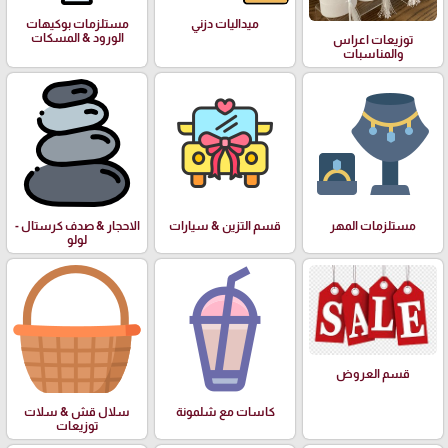
ميداليات دزني
مستلزمات بوكيهات
الورود & المسكات
توزيعات اعراس
والمناسبات
مستلزمات المهر
قسم التزين & سيارات
الاحجار & صدف كرستال -
لولو
قسم العروض
كاسات مع شلمونة
سلال قش & سلات
توزيعات