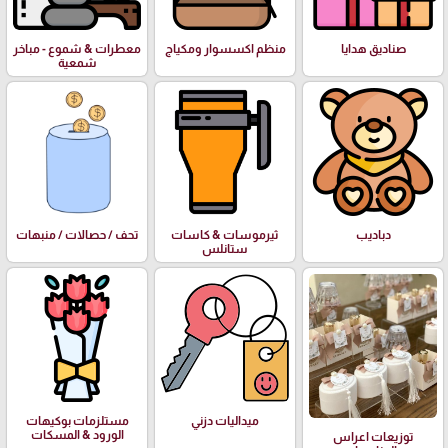
صناديق هدايا
منظم اكسسوار ومكياج
معطرات & شموع - مباخر
شمعية
دباديب
ثيرموسات & كاسات
تحف / حصالات / منبهات
ستانلس
ميداليات دزني
مستلزمات بوكيهات
الورود & المسكات
توزيعات اعراس