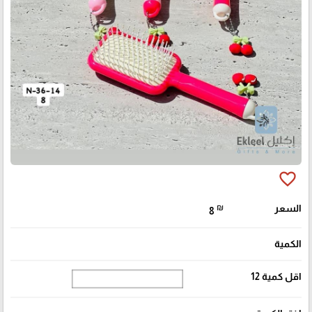
favorite_border
السعر
₪
8
الكمية
اقل كمية 12