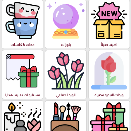
اضيف حديثأ
بلورات
مجات & كاسات
وردات الابدية مضيئة
الورد الصناعي
مستلزمات تغليف هدايا