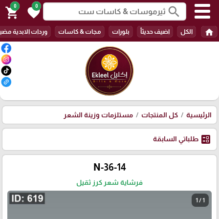
0
0
search
shopping_cart
favorite
home
الكل
اضيف حديثأ
بلورات
مجات & كاسات
وردات الابدية مضي
الرئيسية
كل المنتجات
مستلزمات وزينة الشعر
ballot
طلباتي السابقة
N-36-14
فرشاية شعر كرز ثقيل
1 / 1