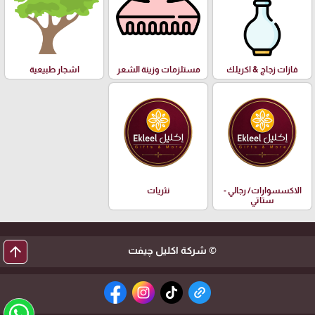
فازات زجاج & اكريلك
مستلزمات وزينة الشعر
اشجار طبيعية
الاكسسوارات/ رجالي -
نثريات
ستاتي
arrow_upward
© شركة اكليل چيفت