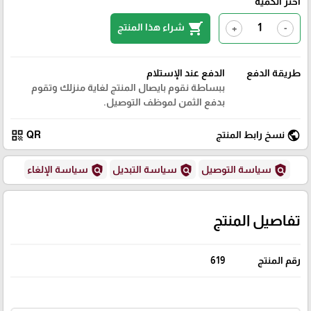
اختر الكمية
shopping_cart
شراء هذا المنتج
+
-
طريقة الدفع
الدفع عند الإستلام
ببساطة نقوم بايصال المنتج لغاية منزلك وتقوم
بدفع الثمن لموظف التوصيل.
qr_code
public
نسخ رابط المنتج
QR
policy
policy
policy
سياسة التوصيل
سياسة التبديل
سياسة الإلغاء
تفاصيل المنتج
رقم المنتج
619