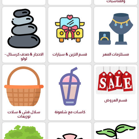
والمناسبات
مستلزمات المهر
قسم التزين & سيارات
الاحجار & صدف كرستال -
لولو
قسم العروض
كاسات مع شلمونة
سلال قش & سلات
توزيعات