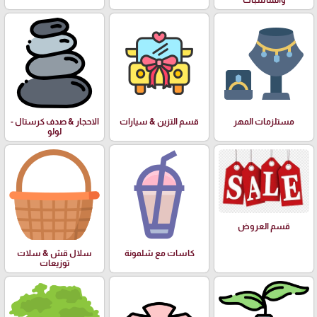
والمناسبات
مستلزمات المهر
قسم التزين & سيارات
الاحجار & صدف كرستال -
لولو
قسم العروض
كاسات مع شلمونة
سلال قش & سلات
توزيعات