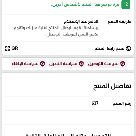
12
مرة تم بيع هذا المنتج لأشخاص آخرين.
طريقة الدفع
الدفع عند الإستلام
ببساطة نقوم بايصال المنتج لغاية منزلك وتقوم
بدفع الثمن لموظف التوصيل.
qr_code
public
نسخ رابط المنتج
QR
policy
policy
policy
سياسة التوصيل
سياسة التبديل
سياسة الإلغاء
تفاصيل المنتج
رقم المنتج
637