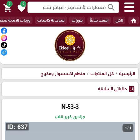
0
0
search
shopping_cart
favorite
home
الكل
اضيف حديثأ
بلورات
مجات & كاسات
وردات الابدية مضي
الرئيسية
كل المنتجات
منظم اكسسوار ومكياج
ballot
طلباتي السابقة
N-53-3
جزادين كبير قلب
1 / 1