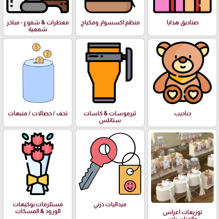
صناديق هدايا
منظم اكسسوار ومكياج
معطرات & شموع - مباخر
شمعية
دباديب
ثيرموسات & كاسات
تحف / حصالات / منبهات
ستانلس
ميداليات دزني
مستلزمات بوكيهات
الورود & المسكات
توزيعات اعراس