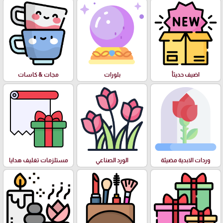
اضيف حديثأ
بلورات
مجات & كاسات
وردات الابدية مضيئة
الورد الصناعي
مستلزمات تغليف هدايا