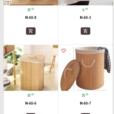
₪
₪
35
6
N-60-8
N-60-3
add_shopping_cart
add_shopping_cart
favorite_border
favorite_border
₪
₪
35
35
N-60-6
N-60-7