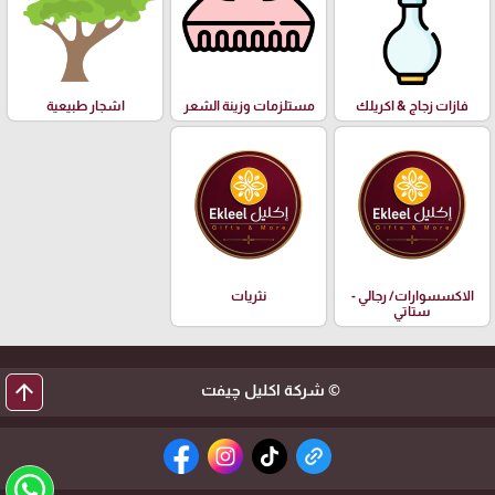
فازات زجاج & اكريلك
مستلزمات وزينة الشعر
اشجار طبيعية
الاكسسوارات/ رجالي -
نثريات
ستاتي
arrow_upward
© شركة اكليل چيفت