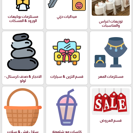
ميداليات دزني
مستلزمات بوكيهات
الورود & المسكات
توزيعات اعراس
والمناسبات
مستلزمات المهر
قسم التزين & سيارات
الاحجار & صدف كرستال -
لولو
قسم العروض
كاسات مع شلمونة
سلال قش & سلات