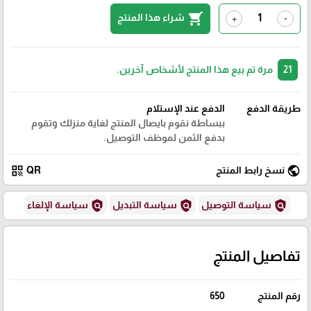
shopping_cart
شراء هذا المنتج
+
-
21
مرة تم بيع هذا المنتج لأشخاص آخرين.
طريقة الدفع
الدفع عند الإستلام
ببساطة نقوم بايصال المنتج لغاية منزلك وتقوم
بدفع الثمن لموظف التوصيل.
qr_code
public
نسخ رابط المنتج
QR
policy
policy
policy
سياسة التوصيل
سياسة التبديل
سياسة الإلغاء
تفاصيل المنتج
رقم المنتج
650