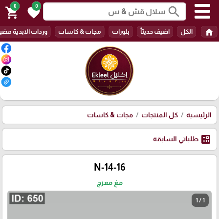
0
0
search
shopping_cart
favorite
home
الكل
اضيف حديثأ
بلورات
مجات & كاسات
وردات الابدية مضي
الرئيسية
كل المنتجات
مجات & كاسات
ballot
طلباتي السابقة
N-14-16
مغ معرج
1 / 1