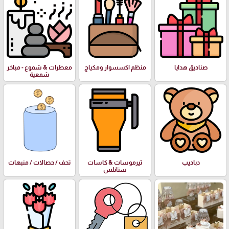
صناديق هدايا
منظم اكسسوار ومكياج
معطرات & شموع - مباخر
شمعية
دباديب
ثيرموسات & كاسات
تحف / حصالات / منبهات
ستانلس