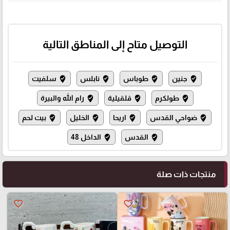
التوصيل متاح إلى المناطق التالية
جنين
طوباس
نابلس
سلفيت
where_to_vote
where_to_vote
where_to_vote
where_to_vote
طولكرم
قلقيلية
رام الله والبيرة
where_to_vote
where_to_vote
where_to_vote
ضواحي القدس
اريحا
الخليل
بيت لحم
where_to_vote
where_to_vote
where_to_vote
where_to_vote
القدس
الداخل 48
where_to_vote
where_to_vote
منتجات ذات صلة
favorite_border
favorite_border