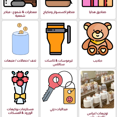
صناديق هدايا
منظم اكسسوار ومكياج
معطرات & شموع - مباخر
شمعية
دباديب
ثيرموسات & كاسات
تحف / حصالات / منبهات
ستانلس
ميداليات دزني
مستلزمات بوكيهات
الورود & المسكات
توزيعات اعراس