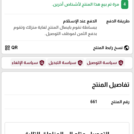
4
مرة تم بيع هذا المنتج لأشخاص آخرين.
طريقة الدفع
الدفع عند الإستلام
ببساطة نقوم بايصال المنتج لغاية منزلك وتقوم
بدفع الثمن لموظف التوصيل.
qr_code
public
نسخ رابط المنتج
QR
policy
policy
policy
سياسة التوصيل
سياسة التبديل
سياسة الإلغاء
تفاصيل المنتج
رقم المنتج
661