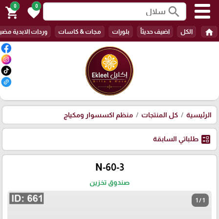
0
0
search
shopping_cart
favorite
home
الكل
اضيف حديثأ
بلورات
مجات & كاسات
وردات الابدية مضي
الرئيسية
كل المنتجات
منظم اكسسوار ومكياج
ballot
طلباتي السابقة
N-60-3
صندوق تخزين
1 / 1