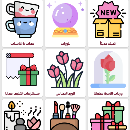
اضيف حديثأ
بلورات
مجات & كاسات
وردات الابدية مضيئة
الورد الصناعي
مستلزمات تغليف هدايا