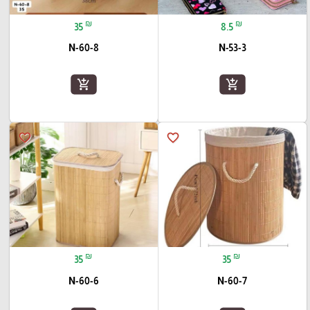
₪
₪
35
8.5
N-60-8
N-53-3
add_shopping_cart
add_shopping_cart
favorite_border
favorite_border
₪
₪
35
35
N-60-6
N-60-7