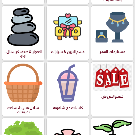
والمناسبات
مستلزمات المهر
قسم التزين & سيارات
الاحجار & صدف كرستال -
لولو
قسم العروض
كاسات مع شلمونة
سلال قش & سلات
توزيعات