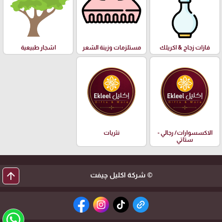
فازات زجاج & اكريلك
مستلزمات وزينة الشعر
اشجار طبيعية
الاكسسوارات/ رجالي -
نثريات
ستاتي
arrow_upward
© شركة اكليل چيفت