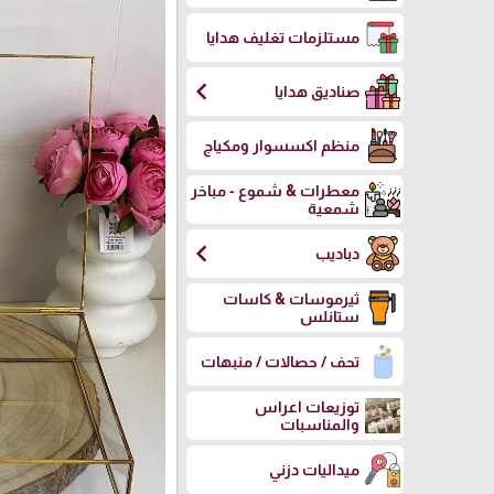
مستلزمات تغليف هدايا
chevron_left
صناديق هدايا
منظم اكسسوار ومكياج
معطرات & شموع - مباخر
شمعية
chevron_left
دباديب
ثيرموسات & كاسات
ستانلس
تحف / حصالات / منبهات
توزيعات اعراس
والمناسبات
ميداليات دزني