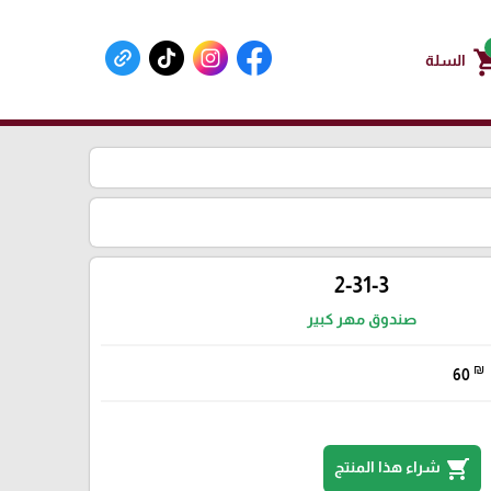
shoppin
السلة
2-31-3
صندوق مهر كبير
₪
60
shopping_cart
شراء هذا المنتج